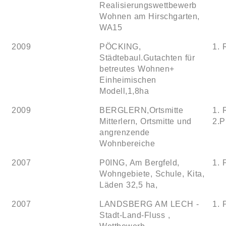
Realisierungswettbewerb
Wohnen am Hirschgarten,
WA15
2009
PÖCKING,
1. 
Städtebaul.Gutachten für
betreutes Wohnen+
Einheimischen
Modell,1,8ha
2009
BERGLERN,Ortsmitte
1. 
Mitterlern, Ortsmitte und
2.P
angrenzende
Wohnbereiche
2007
P0ING, Am Bergfeld,
1. 
Wohngebiete, Schule, Kita,
Läden 32,5 ha,
2007
LANDSBERG AM LECH -
1. 
Stadt-Land-Fluss ,