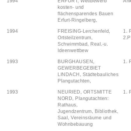
1994
ERFURT, Wettbewerb
Ank
kosten- und
flächensparendes Bauen
Erfurt-Ringelberg,
1994
FREISING-Lerchenfeld,
1. 
Ortsteilzentrum,
2.P
Schwimmbad, Real.-u.
Ideenwettbew
1993
BURGHAUSEN,
1. 
GEWERBEGEBIET
LINDACH, Städtebauliches
Plangutachten,
1993
NEURIED, ORTSMITTE
1. 
NORD, Plangutachten:
Rathaus,
Jugendzentrum, Bibliothek,
Saal, Vereinsräume und
Wohnbebauung