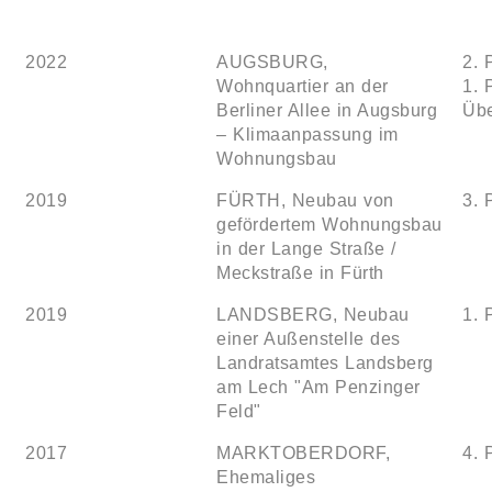
2022
AUGSBURG,
2. 
Wohnquartier an der
1. 
Berliner Allee in Augsburg
Übe
– Klimaanpassung im
Wohnungsbau
2019
FÜRTH, Neubau von
3. 
gefördertem Wohnungsbau
in der Lange Straße /
Meckstraße in Fürth
2019
LANDSBERG, Neubau
1. 
einer Außenstelle des
Landratsamtes Landsberg
am Lech "Am Penzinger
Feld"
2017
MARKTOBERDORF,
4. 
Ehemaliges