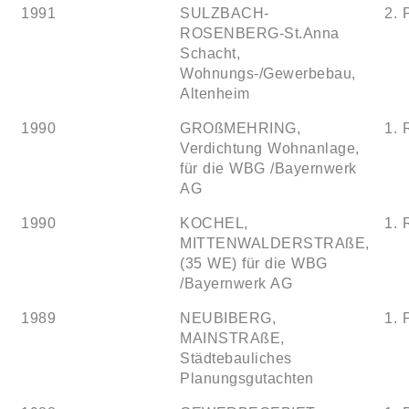
1991
SULZBACH-
2. 
ROSENBERG-St.Anna
Schacht,
Wohnungs-/Gewerbebau,
Altenheim
1990
GROßMEHRING,
1. 
Verdichtung Wohnanlage,
für die WBG /Bayernwerk
AG
1990
KOCHEL,
1. 
MITTENWALDERSTRAßE,
(35 WE) für die WBG
/Bayernwerk AG
1989
NEUBIBERG,
1. 
MAINSTRAßE,
Städtebauliches
Planungsgutachten