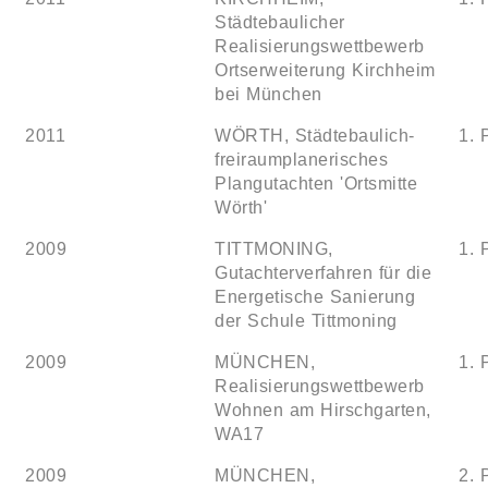
Städtebaulicher
Realisierungswettbewerb
Ortserweiterung Kirchheim
bei München
2011
WÖRTH, Städtebaulich-
1. 
freiraumplanerisches
Plangutachten 'Ortsmitte
Wörth'
2009
TITTMONING,
1. 
Gutachterverfahren für die
Energetische Sanierung
der Schule Tittmoning
2009
MÜNCHEN,
1. 
Realisierungswettbewerb
Wohnen am Hirschgarten,
WA17
2009
MÜNCHEN,
2. 