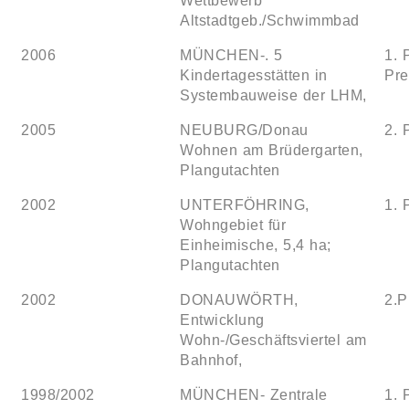
Wettbewerb
Altstadtgeb./Schwimmbad
2006
MÜNCHEN-. 5
1. 
Kindertagesstätten in
Pre
Systembauweise der LHM,
2005
NEUBURG/Donau
2. 
Wohnen am Brüdergarten,
Plangutachten
2002
UNTERFÖHRING,
1. 
Wohngebiet für
Einheimische, 5,4 ha;
Plangutachten
2002
DONAUWÖRTH,
2.P
Entwicklung
Wohn-/Geschäftsviertel am
Bahnhof,
1998/2002
MÜNCHEN- Zentrale
1. 