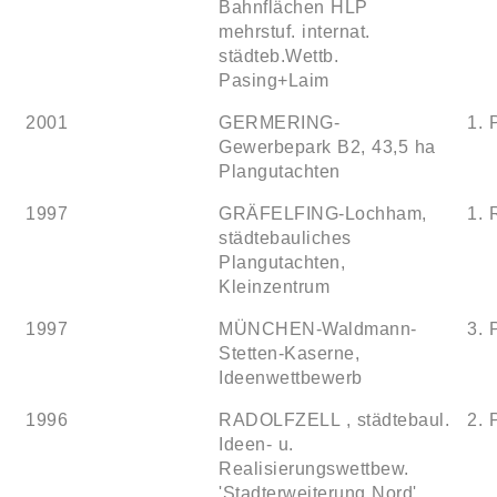
Bahnflächen HLP
mehrstuf. internat.
städteb.Wettb.
Pasing+Laim
2001
GERMERING-
1. 
Gewerbepark B2, 43,5 ha
Plangutachten
1997
GRÄFELFING-Lochham,
1. 
städtebauliches
Plangutachten,
Kleinzentrum
1997
MÜNCHEN-Waldmann-
3. 
Stetten-Kaserne,
Ideenwettbewerb
1996
RADOLFZELL , städtebaul.
2. 
Ideen- u.
Realisierungswettbew.
'Stadterweiterung Nord'