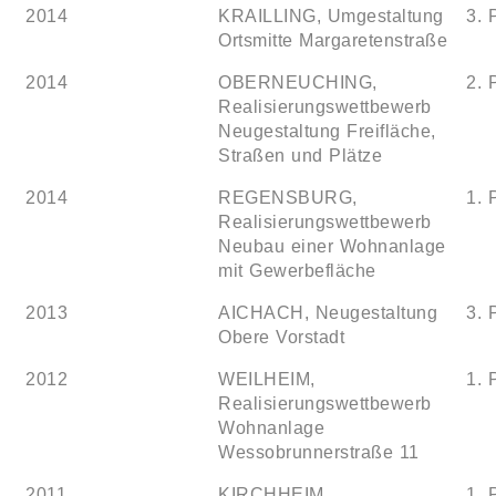
2014
KRAILLING, Umgestaltung
3. 
Ortsmitte Margaretenstraße
2014
OBERNEUCHING,
2. 
Realisierungswettbewerb
Neugestaltung Freifläche,
Straßen und Plätze
2014
REGENSBURG,
1. 
Realisierungswettbewerb
Neubau einer Wohnanlage
mit Gewerbefläche
2013
AICHACH, Neugestaltung
3. 
Obere Vorstadt
2012
WEILHEIM,
1. 
Realisierungswettbewerb
Wohnanlage
Wessobrunnerstraße 11
2011
KIRCHHEIM,
1. 