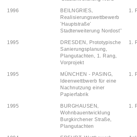
1996
BEILNGRIES,
1. 
Realisierungswettbewerb
'Hauptstraße'
Stadterweiterung Nordost''
1995
DRESDEN, Prototypische
1. 
Sanierungsplanung,
Plangutachten, 1. Rang,
Vorprojekt
1995
MÜNCHEN - PASING,
1. 
Ideenwettbwerb für eine
Nachnutzung einer
Papierfabrik
1995
BURGHAUSEN,
1. 
Wohnbauentwicklung
Burgkirchener Straße,
Plangutachten