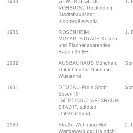
1988
GEWERBEGEBIET
1. 
VOHBURG, Rockolding,
Städtebaulicher
Ideenwettbewerb,
1986
ROSENHEIM,
1. 
MOZARTSTRAßE Kosten-
und Flächensparendes
Bauen,35 EH
1982
AUSBAUHAUS München,
Son
Gutachten für Hausbau
Wüstenrot
1981
DEUBAU-Preis Stadt
Son
Essen für
"GEMEINSCHAFTSRAUM
STADT", städteb.
Untersuchung
1980
Straße-Wohnung-Hof,
2.
Wettbewerb der Heinrich-